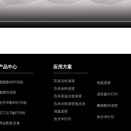
产品中心
应用方案
匹布活性直喷
椭圆数码印花机
地毯直喷
匹布涂料直喷
椭圆印花机
成衣裁片打印
匹布高温分散直喷
热升华数码打印机
匹布分散直喷免水洗
椭圆数码直喷
地毯直喷
双工位T恤打印机
热升华打印
热升华打印
周边配套设备