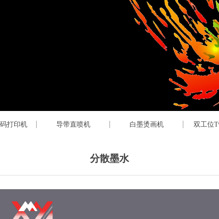
码打印机
导带直喷机
白墨烫画机
双工位
分散墨水