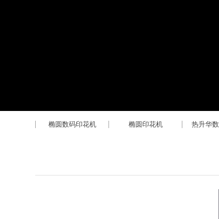
椭圆数码印花机
椭圆印花机
热升华数