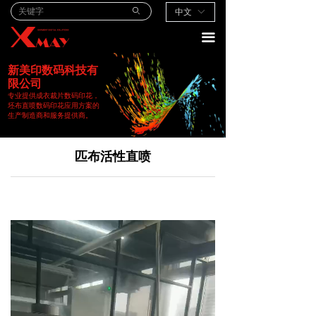
ꄙ
中文
ꀅ
끀
新美印数码科技有
限公司
专业提供成衣裁片数码印花，
坯布直喷数码印花应用方案的
生产制造商和服务提供商。
匹布活性直喷